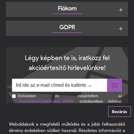
Fiókom
GDPR
Légy képben te is, iratkozz fel
akcióértesítő hírlevelünkre!
Elolvastam és megértettem, az
Adatvédelmi nyilatkozat - GDPR
szabályzatban leírtakat.
Tudomásul veszem, hogy a regisztrációkor megadott adataim
Bezárás
egy részét anonimizált formában a cég marketing célokra
felhasználja.
Weboldalunk a megfelelő működés és a jobb felhasználói
élmény érdekében sütiket használ. Részletes információt a