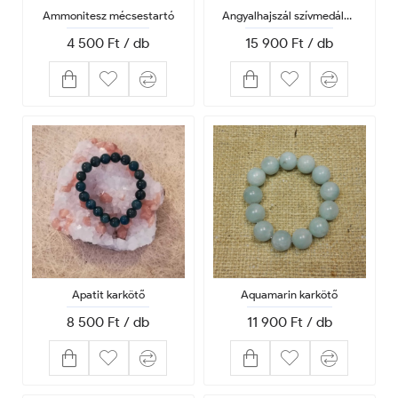
Ammonitesz mécsestartó
Angyalhajszál szívmedálban hegyikristály láncon
4 500 Ft / db
15 900 Ft / db
Apatit karkötő
Aquamarin karkötő
8 500 Ft / db
11 900 Ft / db