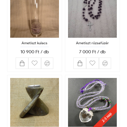
Ametiszt kulacs
Ametiszt rózsafüzér
10 900 Ft / db
7 000 Ft / db
2-3 nap