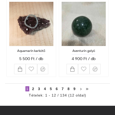
Aquamarin karkötő
Aventurin golyó
5 500 Ft / db
4 900 Ft / db
1
2
3
4
5
6
7
8
9
Tételek: 1 - 12 / 134 (12 oldal)