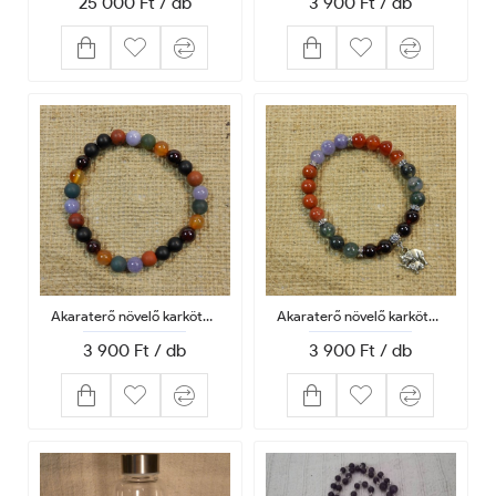
25 000 Ft / db
3 900 Ft / db
Akaraterő növelő karkötő férfiaknak
Akaraterő növelő karkötő strassz rondellával
3 900 Ft / db
3 900 Ft / db