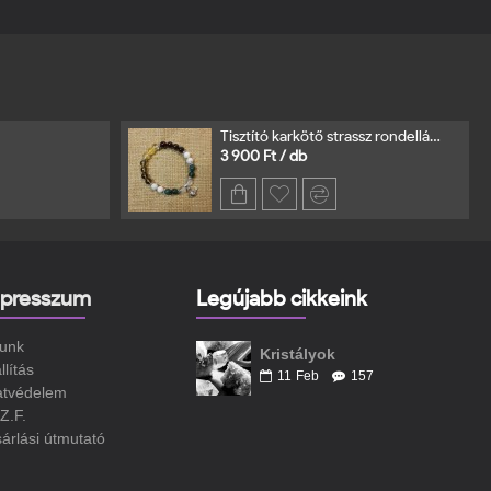
Tisztító karkötő strassz rondellával
3 900 Ft / db
presszum
Legújabb cikkeink
unk
Kristályok
llítás
11
Feb
157
atvédelem
Z.F.
árlási útmutató