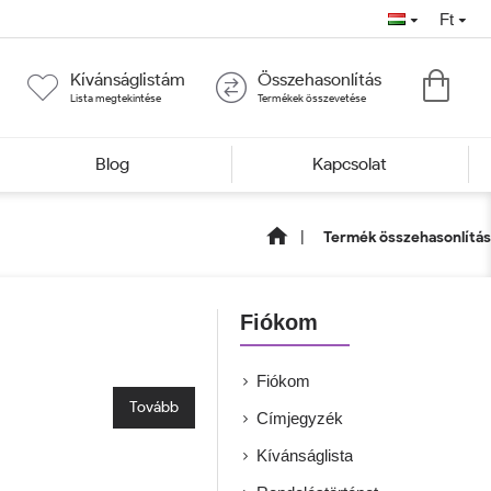
Ft
Kívánságlistám
Összehasonlítás
Lista megtekintése
Termékek összevetése
Blog
Kapcsolat
Termék összehasonlítás
Fiókom
Fiókom
Tovább
Címjegyzék
Kívánságlista