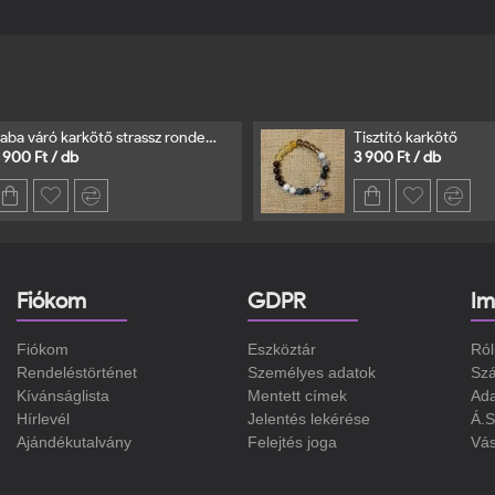
Baba váró karkötő strassz rondellával
Tisztító karkötő
 900 Ft / db
3 900 Ft / db
Fiókom
GDPR
Im
Fiókom
Eszköztár
Ról
Rendeléstörténet
Személyes adatok
Szá
Kívánságlista
Mentett címek
Ad
Hírlevél
Jelentés lekérése
Á.S
Ajándékutalvány
Felejtés joga
Vás