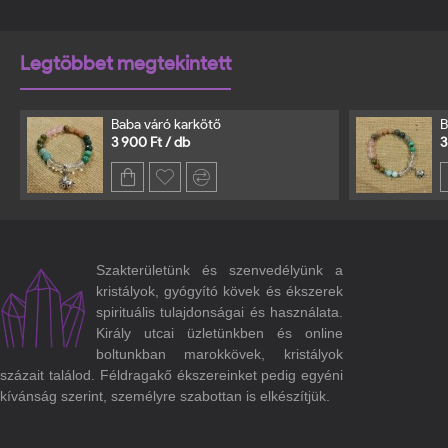
Legtöbbet megtekintett
Baba váró karkötő
3 900 Ft / db
3
Szakterületünk és szenvedélyünk a
kristályok, gyógyító kövek és ékszerek
spirituális tulajdonságai és használata.
Király utcai üzletünkben és online
boltunkban marokkövek, kristályok
százait találod. Féldragakő ékszereinket pedig egyéni
kívánság szerint, személyre szabottan is elkészítjük.