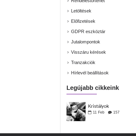
Rendeléstörténet
Letöltések
Előfizetések
GDPR eszköztár
Jutalompontok
Visszáru kérések
Tranzakciók
Hírlevél beállítások
Legújabb cikkeink
Kristályok
11
Feb
157