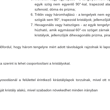
egyik szög nem egyenlő 90°-kal, trapezoid alak
szfenoid, dóma és prizma;
Triklin vagy háromhajlású - a tengelyek nem e
szögük sem 90°, trapezoid kristályok, jellemzőjü
Hexagonális vagy hatszöges - az egyik tengely
húzható, amik egymással 60°-os szöget zárnak 
kristályok, jellemzőjük dihexagonális prizma, pir
előfordul, hogy három tengelyre mért adott távolságok rajzolnak ki la
 szerint is lehet csoportosítani a kristályokat.
yosodásnál a felülettel érintkező kirástálylapok torzulnak, mivel ott 
saját kristály alakú, mivel szabadon növekedhet minden irányban