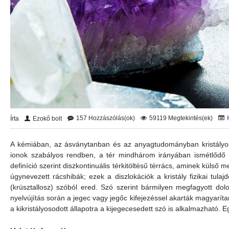
157 Hozzászólás(ok)
59119 Megtekintés(ek)
Írta
Ezokő bolt
A kémiában, az ásványtanban és az anyagtudományban kristályo
ionok szabályos rendben, a tér mindhárom irányában ismétlődő m
definíció szerint diszkontinuális térkitöltésű térrács, aminek külső 
úgynevezett rácshibák; ezek a diszlokációk a kristály fizikai tul
(krüsztallosz) szóból ered. Szó szerint bármilyen megfagyott dolog
nyelvújítás során a jegec vagy jegőc kifejezéssel akarták magyar
a kikristályosodott állapotra a kijegecesedett szó is alkalmazható. E