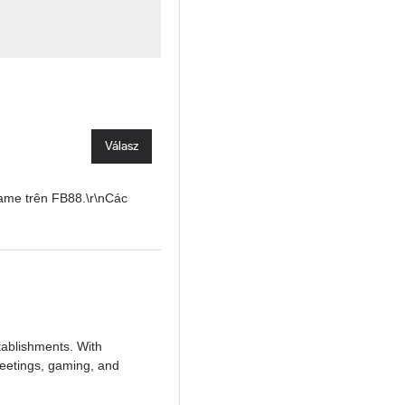
Válasz
 game trên FB88.\r\nCác
tablishments. With
meetings, gaming, and