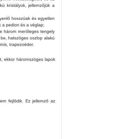
ú kristályok, jellemzőjük a
gyenlő hosszúak és egyetlen
k a pedion és a véglap;
re három merőleges tengely
be, hatszöges oszlop alakú
amis, trapezoéder.
pot, ekkor háromszöges lapok
nem fejlődik. Ez jellemző az