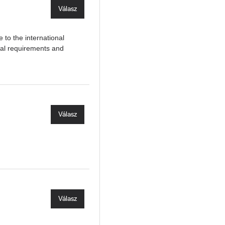
Válasz
 to the international
gal requirements and
Válasz
Válasz