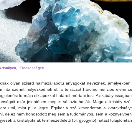
Kristályok
,
Érdekességek
knak olyan szilárd halmazállapotú anyagokat neveznek, amelyekben
inta szerint helyezkednek el, a térrácsot háromdimenziós elemi ce
megjelenési formája síklapokkal határolt mértani test. A szabályosságban
ajdonságait akár jelentősen meg is változtathatják. Maga a kristály s
ra utal, mint pl. a jégre. Egykor a szó kimondottan a kvarckristályt j
ítani, de ez nem honosodott meg sem a tudományos, sem a köznyelvben
gyesek a kristályoknak természetfeletti (pl. gyógyító) hatást tulajdoníta