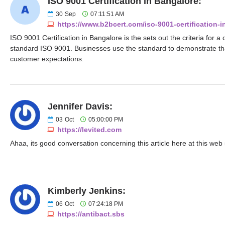
ISO 9001 Certification in Bangalore:
30
Sep
07:11:51 AM
https://www.b2bcert.com/iso-9001-certification-
ISO 9001 Certification in Bangalore is the sets out the criteria fo
standard ISO 9001. Businesses use the standard to demonstrate tha
customer expectations.
Jennifer Davis:
03
Oct
05:00:00 PM
https://levited.com
Ahaa, its good conversation concerning this article here at this web 
Kimberly Jenkins:
06
Oct
07:24:18 PM
https://antibact.sbs