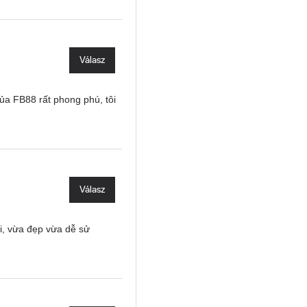
Válasz
của FB88 rất phong phú, tôi
Válasz
ại, vừa đẹp vừa dễ sử