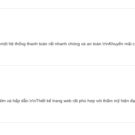
có một hệ thống thanh toán rất nhanh chóng và an toàn.\r\nKhuyến mãi 
ất lớn và hấp dẫn.\r\nThiết kế trang web rất phù hợp với thẩm mỹ hiện đ