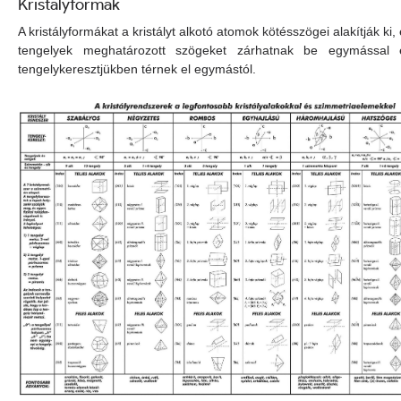
Kristályformák
A kristályformákat a kristályt alkotó atomok kötésszögei alakítják ki
tengelyek meghatározott szögeket zárhatnak be egymással 
tengelykeresztjükben térnek el egymástól.