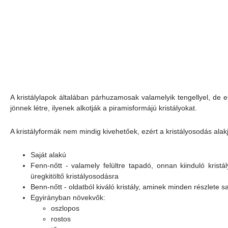
A kristálylapok általában párhuzamosak valamelyik tengellyel, de 
jönnek létre, ilyenek alkotják a piramisformájú kristályokat.
A kristályformák nem mindig kivehetőek, ezért a kristályosodás alakja
Saját alakú
Fenn-nőtt - valamely felültre tapadó, onnan kiinduló kristál
üregkitöltő kristályosodásra
Benn-nőtt - oldatból kiváló kristály, aminek minden részlete 
Egyirányban növekvők:
oszlopos
rostos