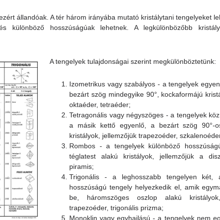
, ezért állandóak. A tér három irányába mutató kristálytani tengelyeket l
és különböző hosszúságúak lehetnek. A legkülönbözőbb kristál
A tengelyek tulajdonságai szerint megkülönböztetünk:
Izometrikus vagy szabályos - a tengelyek egyen
bezárt szög mindegyike 90°, kockaformájú kristá
oktaéder, tetraéder;
Tetragonális vagy négyszöges - a tengelyek köz
a másik kettő egyenlő, a bezárt szög 90°-o
kristályok, jellemzőjük trapezoéder, szkalenoéde
Rombos - a tengelyek különböző hosszúságú
téglatest alakú kristályok, jellemzőjük a dis
piramis;
Trigonális - a leghosszabb tengelyen két,
hosszúságú tengely helyezkedik el, amik egym
be, háromszöges oszlop alakú kristályok,
trapezoéder, trigonális prizma;
Monoklin vagy egyhajlású - a tengelyek nem e