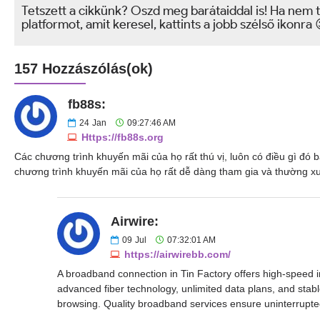
Tetszett a cikkünk? Oszd meg barátaiddal is! Ha nem t
platformot, amit keresel, kattints a jobb szélső ikonra 
157 Hozzászólás(ok)
fb88s:
24
Jan
09:27:46 AM
Https://fb88s.org
Các chương trình khuyến mãi của họ rất thú vị, luôn có điều gì đó b
chương trình khuyến mãi của họ rất dễ dàng tham gia và thường x
Airwire:
09
Jul
07:32:01 AM
https://airwirebb.com/
A broadband connection in Tin Factory offers high-speed in
advanced fiber technology, unlimited data plans, and sta
browsing. Quality broadband services ensure uninterrupted