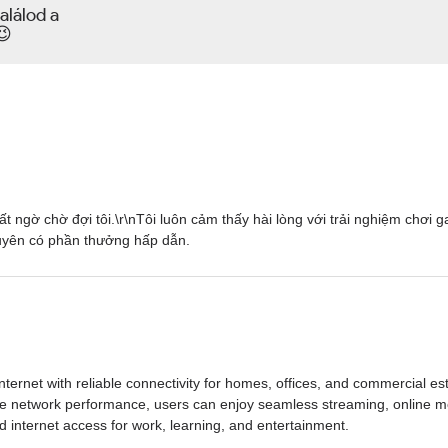
alálod a
😉
ất ngờ chờ đợi tôi.\r\nTôi luôn cảm thấy hài lòng với trải nghiệm chơi
uyên có phần thưởng hấp dẫn.
ternet with reliable connectivity for homes, offices, and commercial es
ble network performance, users can enjoy seamless streaming, online 
 internet access for work, learning, and entertainment.