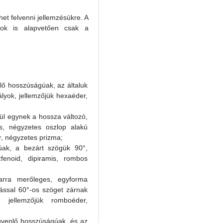
ehet felvenni jellemzésükre. A
yok is alapvetően csak a
lő hosszúságúak, az általuk
lyok, jellemzőjük hexaéder,
ül egynek a hossza változó,
s, négyzetes oszlop alakú
r, négyzetes prizma;
ak, a bezárt szögük 90°,
zfenoid, dipiramis, rombos
 arra merőleges, egyforma
ással 60°-os szöget zárnak
 jellemzőjük romboéder,
gyenlő hosszúságúak, és az