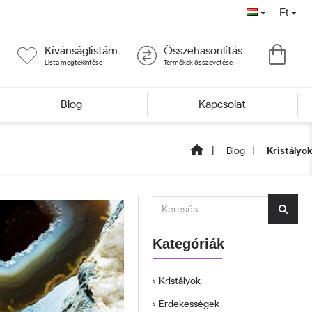
Ft
Kívánságlistám
Összehasonlítás
Lista megtekintése
Termékek összevetése
Blog
Kapcsolat
Blog
Kristályok
Kategóriák
Kristályok
Érdekességek