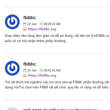
fb88s:
24
Jan
09:29:22 AM
Https://fb88s.org
Giao diện nền tảng đơn giản và dễ sử dụng, rất tiện lợi.\r\nFB88 
luôn có cơ hội nhận thêm phần thưởng.
fb88s:
24
Jan
09:42:41 AM
Https://fb88s.org
Tôi rất thích trải nghiệm các trò chơi slot tại FB88, phần thưởng r
dụng.\r\nTrò chơi trên FB88 rất dễ chơi, quy tắc rõ ràng và dễ hiểu.