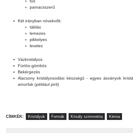
tűs
pamacsszerű
Két irányban növekvők:
táblás
lemezes
pikkelyes
leveles
Vázkristályos
Fürtös-gömbös
Bekérgezés
Alacsony kristályosodási készségű - egyes ásványok krist
amorfak (például pirit)
CÍMKÉK:
Kristályok
Formák
Krisály szimmetria
Kémia