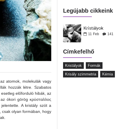
Legújabb cikkeink
Kristályok
11
Feb
141
Címkefelhő
Kristályok
Formák
Krisály szimmetria
Kémia
 az atomok, molekulák vagy
llák hozzák létre. Szabatos
 esetleg előforduló hibák, az
zó az ókori görög κρύσταλλος
elentette. A kristály szót a
, csak olyan formában, hogy
nak.